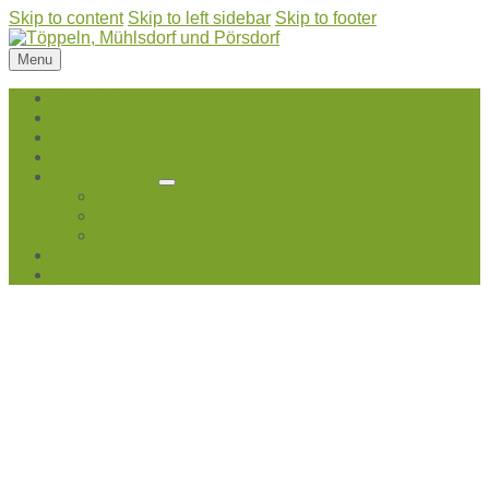
Skip to content
Skip to left sidebar
Skip to footer
Menu
Startseite
Töppeln
Mühlsdorf
Pörsdorf
Unser Verein
Vorstand
Geschichte des Vereins
Satzung
Galerien
Kontakt