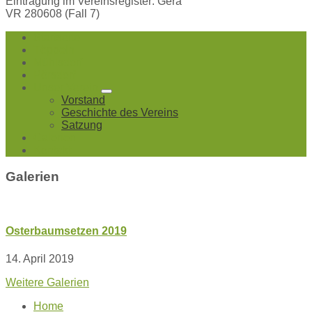
Eintragung im Vereinsregister: Gera
VR 280608 (Fall 7)
Startseite
Töppeln
Mühlsdorf
Pörsdorf
Unser Verein
Vorstand
Geschichte des Vereins
Satzung
Galerien
Kontakt
Galerien
Osterbaumsetzen 2019
14. April 2019
Weitere Galerien
Home