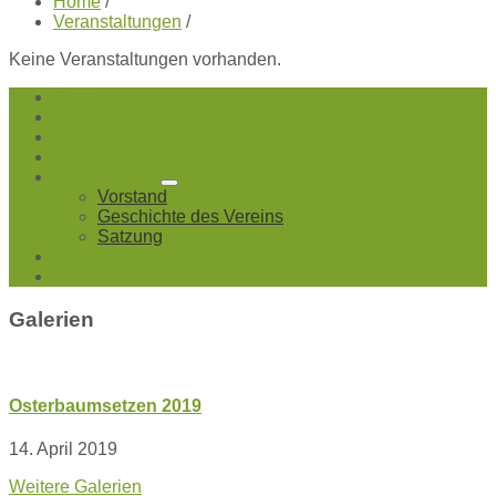
Home
/
Veranstaltungen
/
Keine Veranstaltungen vorhanden.
Startseite
Töppeln
Mühlsdorf
Pörsdorf
Unser Verein
Vorstand
Geschichte des Vereins
Satzung
Galerien
Kontakt
Galerien
Osterbaumsetzen 2019
14. April 2019
Weitere Galerien