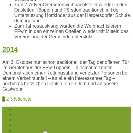
zum 2. Advent Seniorenweihnachtsfeier wieder in den
Ortsteilen Töppeln und Pörsdorf traditionell mit der
Unterstützung Hortkinder aus der Harpersdorfer Schule
durchgeführt
Zum Jahresausklang wurden die Weihnachtsfeiern
FFw’n in den einzelnen Orteilen wieder mit Mitteln des
Vereins und der Gemeinde unterstützt
2014
Am 3. Oktober nun schon traditionell der Tag der offenen Tür
im Gerätehaus der FFw Töppeln – diesmal mit einer
Demonstration einer Rettungsübung verletzter Personen bei
einem Verkehrsunfall – für alle ein interessanter Tag –
nochmals herzlichen Dank allen Helfern und an unsere
Gastwehr
Beitragsnavigation
1
2
3
Nächste
Startseite
Töppeln
Mühlsdorf
Pörsdorf
Unser Verein